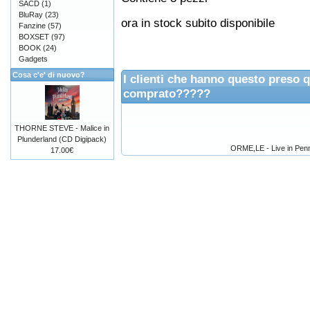
SACD
(1)
BluRay
(23)
ora in stock subito disponibile
Fanzine
(57)
BOXSET
(97)
BOOK
(24)
Gadgets
Cosa c'e' di nuovo?
I clienti che hanno questo preso 
comprato?????
THORNE STEVE - Malice in
Plunderland (CD Digipack)
ORME,LE - Live in Penn
17.00€