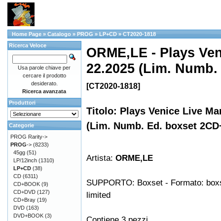
Home Page
»
Catalogo
»
PROG
»
LP+CD
»
CT2020-1818
Ricerca Veloce
ORME,LE - Plays Ven
22.2025 (Lim. Numb.
Usa parole chiave per
cercare il prodotto
desiderato.
[CT2020-1818]
Ricerca avanzata
Produttori
Titolo: Plays Venice Live Ma
(Lim. Numb. Ed. boxset 2C
Categorie
PROG Rarity->
PROG
->
(8233)
45gg
(51)
Artista:
ORME,LE
LP/12inch
(1310)
LP+CD
(38)
CD
(6311)
SUPPORTO: Boxset - Formato: boxse
CD+BOOK
(9)
CD+DVD
(127)
limited
CD+Bray
(19)
DVD
(163)
DVD+BOOK
(3)
Contiene 3 pezzi