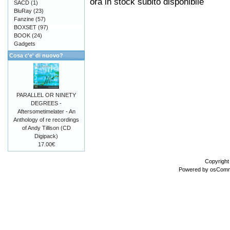
ora in stock subito disponibile
SACD
(1)
BluRay
(23)
Fanzine
(57)
BOXSET
(97)
BOOK
(24)
Gadgets
Cosa c'e' di nuovo?
PARALLEL OR NINETY
DEGREES -
Aftersometimelater - An
Anthology of re recordings
of Andy Tillison (CD
Digipack)
17.00€
Copyrigh
Powered by
osCom