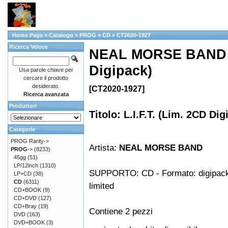
Home Page
»
Catalogo
»
PROG
»
CD
»
CT2020-1927
Ricerca Veloce
NEAL MORSE BAND - L
Digipack)
Usa parole chiave per
cercare il prodotto
desiderato.
[CT2020-1927]
Ricerca avanzata
Produttori
Titolo: L.I.F.T. (Lim. 2CD Dig
Categorie
PROG Rarity->
Artista:
NEAL MORSE BAND
PROG
->
(8233)
45gg
(51)
LP/12inch
(1310)
SUPPORTO: CD - Formato: digipack 
LP+CD
(38)
CD
(6311)
limited
CD+BOOK
(9)
CD+DVD
(127)
CD+Bray
(19)
Contiene 2 pezzi
DVD
(163)
DVD+BOOK
(3)